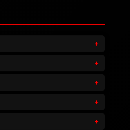
dengan sistem aman, fair play, dan teknologi
etap aman dan hasil permainan transparan.
ung jalannya permainan seperti di casino asli.
dengan mudah melalui HP maupun komputer.