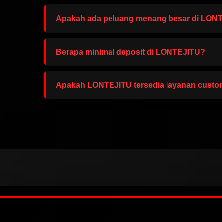
Bisa, LONTEJITU sudah mendukung semua perangk
Apakah ada peluang menang besar di LON
Ya, dengan sistem fair play, semua pemain memi
Berapa minimal deposit di LONTEJITU?
kemenangan.
Minimal deposit cukup terjangkau hanya 5 ribu
Apakah LONTEJITU tersedia layanan custom
Ya, LONTEJITU menyediakan layanan customer 