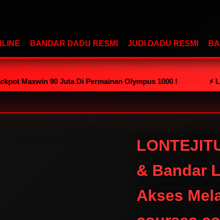
LINE
BANDAR DADU RESMI
JUDI DADU RESMI
BA
i Permainan Olympus 1000 !
⚡ Lontejitu Menjamin Baya
LONTEJITU 
& Bandar 
Akses Mela