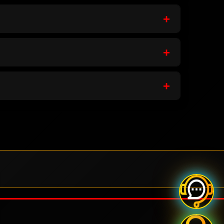
 aplikasi tambahan.
yang tepat bisa meningkatkan peluang
an oleh pemain.