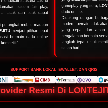
an mendekati suasana casino
gameplay yang seru,
LON
makan sistem fair play,
dadu online.
enar acak dan tidak dapat
Didukung dengan berbagai
modern, pemain tidak akan
i perangkat mobile maupun
yang cepat dan aman j
EJITU
menjadi pilihan tepat
pengalaman bermain sema
nsasi bermain dadu online
langkah tepat untuk meni
kompetitif.
setiap hari.
SUPPORT BANK LOKAL, EWALLET, DAN QRIS
rovider Resmi Di LONTEJI