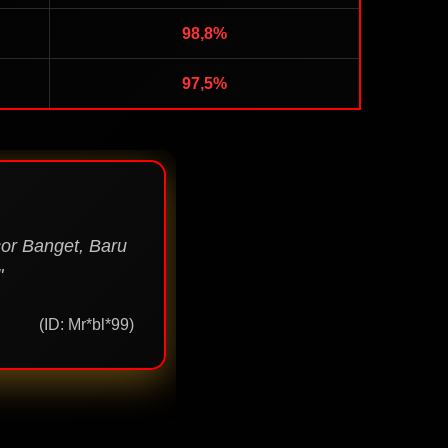
98,8%
97,5%
ngan Menit Udah
(ID: Mr**ng18)