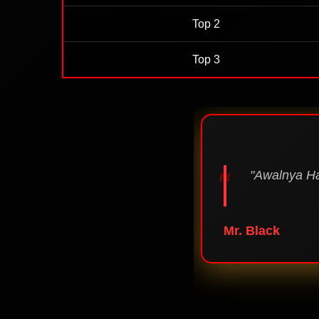
Top 2
Top 3
"Mantap Ini
Mr. Ong