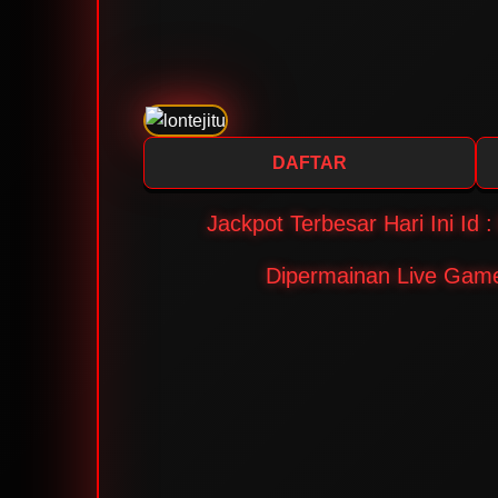
DAFTAR
Jackpot Terbesar Hari Ini Id 
Dipermainan Live Ga