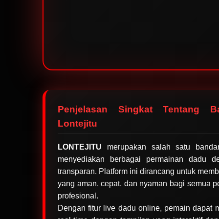
Penjelasan Singkat Tentang 
Lontejitu
LONTEJITU
merupakan salah satu bandar
menyediakan berbagai permainan dadu d
transparan. Platform ini dirancang untuk me
yang aman, cepat, dan nyaman bagi semua p
profesional.
Dengan fitur live dadu online, pemain dapat